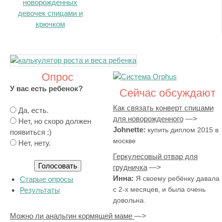
новорожденных
девочек спицами и
крючком
Опрос
У вас есть ребенок?
Сейчас обсуждают
Как связать конверт спицами
В
Да, есть.
для новорожденного
а
Нет, но скоро должен
Johnette:
купить диплом 2015 в
р
появиться :)
москве
и
Нет, нету.
а
Геркулесовый отвар для
н
грудничка
т
Инна:
Я своему ребёнку давала
Старые опросы
ы
с 2-х месяцев, и была очень
Результаты
довольна.
Можно ли анальгин кормящей маме