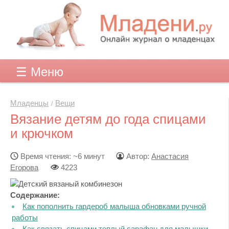
☰ Меню
Младенцы
Вещи
Вязание детям до года спицами
и крючком
Время чтения: ~6 минут
Автор:
Анастасия
Егорова
4223
Содержание:
Как пополнить гардероб малыша обновками ручной
работы
Как связать спицами теплый сарафан для малышки