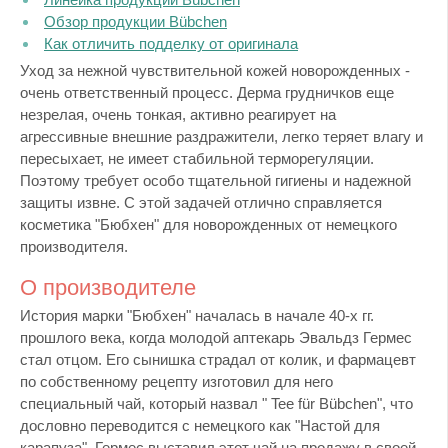
Обзор продукции Bübchen
Как отличить подделку от оригинала
Уход за нежной чувствительной кожей новорожденных -
очень ответственный процесс. Дерма грудничков еще
незрелая, очень тонкая, активно реагирует на
агрессивные внешние раздражители, легко теряет влагу и
пересыхает, не имеет стабильной терморегуляции.
Поэтому требует особо тщательной гигиены и надежной
защиты извне. С этой задачей отлично справляется
косметика "Бюбхен" для новорожденных от немецкого
производителя.
О производителе
История марки "Бюбхен" началась в начале 40-х гг.
прошлого века, когда молодой аптекарь Эвальдз Гермес
стал отцом. Его сынишка страдал от колик, и фармацевт
по собственному рецепту изготовил для него
специальный чай, который назвал " Tee für Bübchen", что
дословно переводится с немецкого как "Настой для
карапуза". Гермес выставил этот чай на продажу в своей