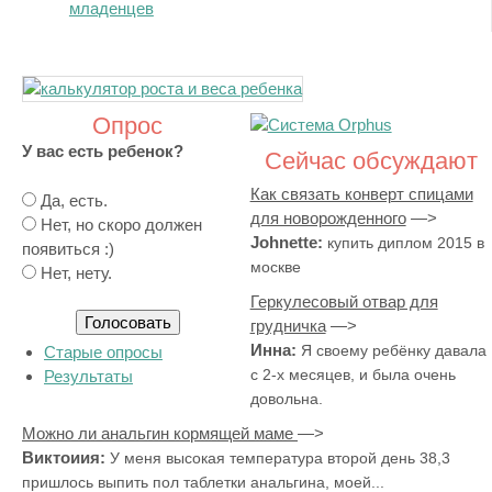
младенцев
Опрос
У вас есть ребенок?
Сейчас обсуждают
Как связать конверт спицами
В
Да, есть.
для новорожденного
а
Нет, но скоро должен
Johnette:
купить диплом 2015 в
р
появиться :)
москве
и
Нет, нету.
а
Геркулесовый отвар для
н
грудничка
т
Инна:
Я своему ребёнку давала
Старые опросы
ы
с 2-х месяцев, и была очень
Результаты
довольна.
Можно ли анальгин кормящей маме
Виктоиия:
У меня высокая температура второй день 38,3
пришлось выпить пол таблетки анальгина, моей...