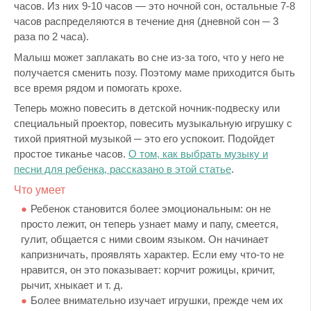
часов. Из них 9-10 часов — это ночной сон, остальные 7-8
часов распределяются в течение дня (дневной сон ─ 3
раза по 2 часа).
Малыш может заплакать во сне из-за того, что у него не
получается сменить позу. Поэтому маме приходится быть
все время рядом и помогать крохе.
Теперь можно повесить в детской ночник-подвеску или
специальный проектор, повесить музыкальную игрушку с
тихой приятной музыкой ─ это его успокоит. Подойдет
простое тиканье часов.
О том, как выбрать музыку и
песни для ребенка, рассказано в этой статье
.
Что умеет
Ребенок становится более эмоциональным: он не
просто лежит, он теперь узнает маму и папу, смеется,
гулит, общается с ними своим языком. Он начинает
капризничать, проявлять характер. Если ему что-то не
нравится, он это показывает: корчит рожицы, кричит,
рычит, хныкает и т. д.
Более внимательно изучает игрушки, прежде чем их