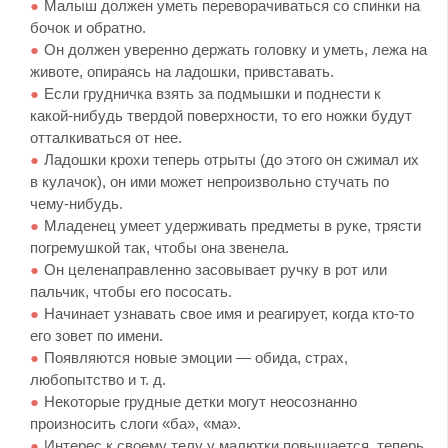
Малыш должен уметь переворачиваться со спинки на
бочок и обратно.
Он должен уверенно держать головку и уметь, лежа на
животе, опираясь на ладошки, привставать.
Если грудничка взять за подмышки и поднести к
какой-нибудь твердой поверхности, то его ножки будут
отталкиваться от нее.
Ладошки крохи теперь отрыты (до этого он сжимал их
в кулачок), он ими может непроизвольно стучать по
чему-нибудь.
Младенец умеет удерживать предметы в руке, трясти
погремушкой так, чтобы она звенела.
Он целенаправленно засовывает ручку в рот или
пальчик, чтобы его пососать.
Начинает узнавать свое имя и реагирует, когда кто-то
его зовет по имени.
Появляются новые эмоции — обида, страх,
любопытство и т. д.
Некоторые грудные детки могут неосознанно
произносить слоги «ба», «ма».
Интерес к своему телу у малютки повышается, теперь