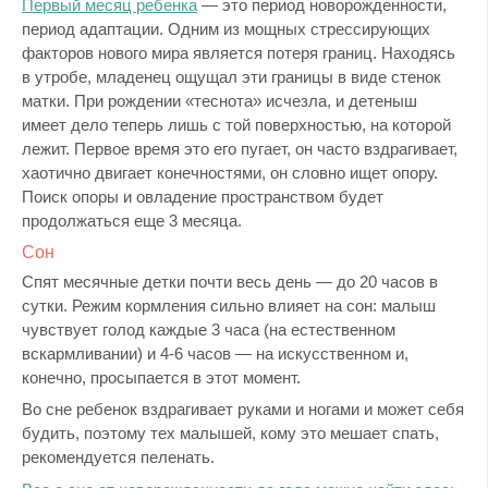
Первый месяц ребенка
— это период новорожденности,
период адаптации. Одним из мощных стрессирующих
факторов нового мира является потеря границ. Находясь
в утробе, младенец ощущал эти границы в виде стенок
матки. При рождении «теснота» исчезла, и детеныш
имеет дело теперь лишь с той поверхностью, на которой
лежит. Первое время это его пугает, он часто вздрагивает,
хаотично двигает конечностями, он словно ищет опору.
Поиск опоры и овладение пространством будет
продолжаться еще 3 месяца.
Сон
Спят месячные детки почти весь день — до 20 часов в
сутки. Режим кормления сильно влияет на сон: малыш
чувствует голод каждые 3 часа (на естественном
вскармливании) и 4-6 часов — на искусственном и,
конечно, просыпается в этот момент.
Во сне ребенок вздрагивает руками и ногами и может себя
будить, поэтому тех малышей, кому это мешает спать,
рекомендуется пеленать.