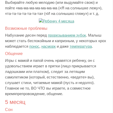
Выбирайте любую мелодию (или выдумайте свою) и
пойте «ма-ма-ма-ма-ма-ма-ма («Я на солнышке лежу»),
«та-та-та-та-та-та-та» («И на солнышко гляжу») и т. д.
Возможные проблемы
Набухание десен перед
прорезыванием зубок
. Малыш
может стать беспокойным и капризным, у некоторых крох
наблюдается
понос
,
насморк
и даже
температура
.
Общение
Игры с мамой и папой очень нравятся ребенку, он с
удовольствием играет в прятки (лицо прикрывается
ладошками или платком), следит за летящим
самолетиком (который, естественно, «ведете» вы),
слушает стихи, читаемые мамой (пусть и недолго).
Главное не то, ВО ЧТО вы играете, а совместное
времяпрепровождение, общение.
5 месяц
Сон