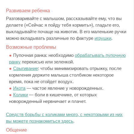
Развиваем ребенка
Разговаривайте с малышом, рассказывайте ему, что вы
делаете («Сейчас я пойду тебя кормить»), гладьте его,
выкладывайте почаще на животик. В его маленькие ручки
можно вкладывать различные по фактуре
игрушки
.
Возможные проблемы
Пупочная ранка: необходимо
обрабатывать пупочную
ранку
перекисью или зеленкой.
Срыгивание
: чтобы минимизировать отрыжку, после
кормления держите малыша столбиком некоторое
время, пока не отойдет воздух.
Икота
— частое явление у новорожденных.
Колики
— боли в кишечнике, от которых
новорожденный нервничает и плачет.
Средств борьбы с коликами много, с некоторыми из них
вы можете познакомиться здесь
.
Общение