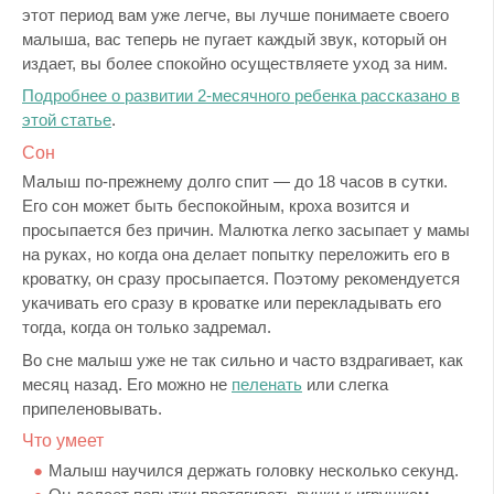
этот период вам уже легче, вы лучше понимаете своего
малыша, вас теперь не пугает каждый звук, который он
издает, вы более спокойно осуществляете уход за ним.
Подробнее о развитии 2-месячного ребенка рассказано в
этой статье
.
Сон
Малыш по-прежнему долго спит — до 18 часов в сутки.
Его сон может быть беспокойным, кроха возится и
просыпается без причин. Малютка легко засыпает у мамы
на руках, но когда она делает попытку переложить его в
кроватку, он сразу просыпается. Поэтому рекомендуется
укачивать его сразу в кроватке или перекладывать его
тогда, когда он только задремал.
Во сне малыш уже не так сильно и часто вздрагивает, как
месяц назад. Его можно не
пеленать
или слегка
припеленовывать.
Что умеет
Малыш научился держать головку несколько секунд.