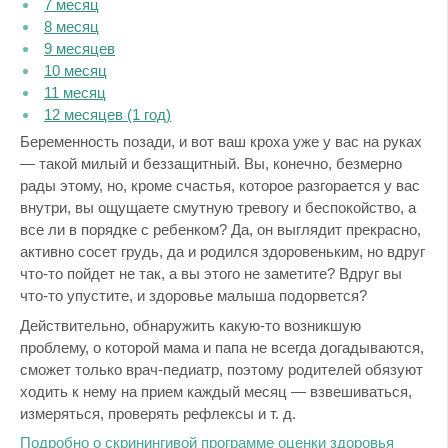
7 месяц
8 месяц
9 месяцев
10 месяц
11 месяц
12 месяцев (1 год)
Беременность позади, и вот ваш кроха уже у вас на руках
— такой милый и беззащитный. Вы, конечно, безмерно
рады этому, но, кроме счастья, которое разгорается у вас
внутри, вы ощущаете смутную тревогу и беспокойство, а
все ли в порядке с ребенком? Да, он выглядит прекрасно,
активно сосет грудь, да и родился здоровеньким, но вдруг
что-то пойдет не так, а вы этого не заметите? Вдруг вы
что-то упустите, и здоровье малыша подорвется?
Действительно, обнаружить какую-то возникшую
проблему, о которой мама и папа не всегда догадываются,
сможет только врач-педиатр, поэтому родителей обязуют
ходить к нему на прием каждый месяц — взвешиваться,
измеряться, проверять рефлексы и т. д.
Подробно о скринингивой программе оценки здоровья