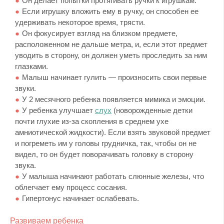
Он делает попытки протягивать ручки к игрушкам.
Если игрушку вложить ему в ручку, он способен ее
удерживать некоторое время, трясти.
Он фокусирует взгляд на близком предмете,
расположенном не дальше метра, и, если этот предмет
уводить в сторону, он должен уметь проследить за ним
глазками.
Малыш начинает гулить — произносить свои первые
звуки.
У 2 месячного ребенка появляется мимика и эмоции.
У ребенка улучшает
слух
(новорожденные детки
почти глухие из-за скопления в среднем ухе
амниотической жидкости). Если взять звуковой предмет
и погреметь им у головы грудничка, так, чтобы он не
видел, то он будет поворачивать головку в сторону
звука.
У малыша начинают работать слюнные железы, что
облегчает ему процесс сосания.
Гипертонус начинает ослабевать.
Развиваем ребенка