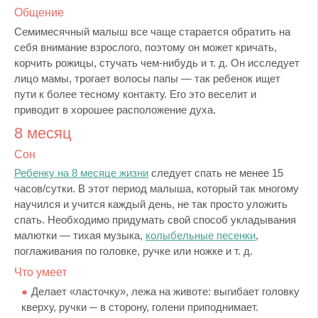
Общение
Семимесячный малыш все чаще старается обратить на
себя внимание взрослого, поэтому он может кричать,
корчить рожицы, стучать чем-нибудь и т. д. Он исследует
лицо мамы, трогает волосы папы — так ребенок ищет
пути к более тесному контакту. Его это веселит и
приводит в хорошее расположение духа.
8 месяц
Сон
Ребенку на 8 месяце жизни
следует спать не менее 15
часов/сутки. В этот период малыша, который так многому
научился и учится каждый день, не так просто уложить
спать. Необходимо придумать свой способ укладывания
малютки — тихая музыка,
колыбельные песенки
,
поглаживания по головке, ручке или ножке и т. д.
Что умеет
Делает «ласточку», лежа на животе: выгибает головку
кверху, ручки ─ в сторону, голени приподнимает.