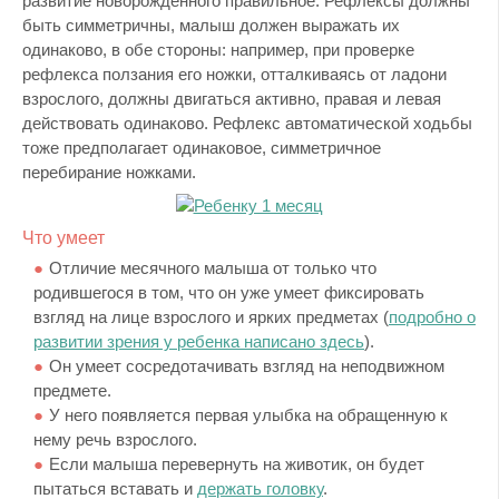
развитие новорожденного правильное. Рефлексы должны
быть симметричны, малыш должен выражать их
одинаково, в обе стороны: например, при проверке
рефлекса ползания его ножки, отталкиваясь от ладони
взрослого, должны двигаться активно, правая и левая
действовать одинаково. Рефлекс автоматической ходьбы
тоже предполагает одинаковое, симметричное
перебирание ножками.
Что умеет
Отличие месячного малыша от только что
родившегося в том, что он уже умеет фиксировать
взгляд на лице взрослого и ярких предметах (
подробно о
развитии зрения у ребенка написано здесь
).
Он умеет сосредотачивать взгляд на неподвижном
предмете.
У него появляется первая улыбка на обращенную к
нему речь взрослого.
Если малыша перевернуть на животик, он будет
пытаться вставать и
держать головку
.