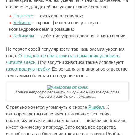
пищеварительных желез, уменьшать газообразование. На
его основе для детей выпускают такие средства:
Плантекс
— фенхель в гранулах;
Бебинос
— кроме фенхеля присутствуют
кориандровое семя и ромашка;
Бебикалм
— действие укропа дополняют мята и анис.
Не теряет своей популярности так называемая укропная
вода.
О том, как ее приготовить в домашних условиях,
читайте здесь
. При вздутии животика также используют
газоотводную трубку
. Ее вставляют в анальное отверстие,
тем самым облегчая отхождение газов.
Колики непросто пережить. В борьбе с ними все средства
хороши, лишь бы они помогали...
Отдельно хочется упомянуть о сиропе
Риабал
. К
фитопрепаратам он не имеет никакого отношения,
поскольку его активный компонент — пирифиния бромид,
имеет химическую природу. Зато когда все средства
испробованы, а облегчения так и не наступило, Риабал