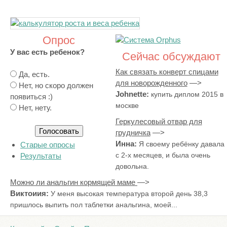
Опрос
У вас есть ребенок?
Сейчас обсуждают
Как связать конверт спицами
В
Да, есть.
для новорожденного
а
Нет, но скоро должен
Johnette:
купить диплом 2015 в
р
появиться :)
москве
и
Нет, нету.
а
Геркулесовый отвар для
н
грудничка
т
Инна:
Я своему ребёнку давала
Старые опросы
ы
с 2-х месяцев, и была очень
Результаты
довольна.
Можно ли анальгин кормящей маме
Виктоиия:
У меня высокая температура второй день 38,3
пришлось выпить пол таблетки анальгина, моей...