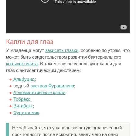
Капли для глаз
У младенца могут
закисать глазки
, особенно по утрам, что
может быть свидетельством развития бактериального
конъюнктивита
. В таком случае используют капли для
глаз с антисептическим действием:
Альбуцид
;
водный
раствор Фурацилина
;
Левомицетиновые капли
;
Тобрекс
;
Витабакт
;
Фуциталмик
.
Не забывайте, что у капель зачастую ограниченный
срок годности после вскрытия, ввиду чего на одно