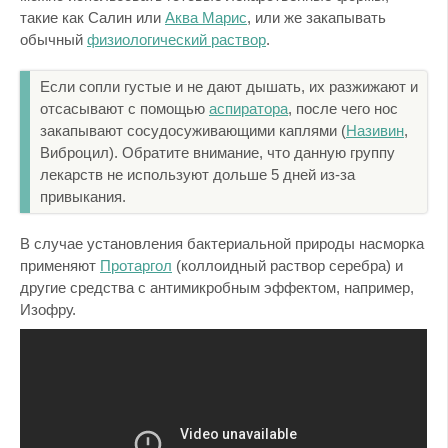
такие как Салин или
Аква Марис
, или же закапывать
обычный
физиологический раствор
.
Если сопли густые и не дают дышать, их разжижают и
отсасывают с помощью
аспиратора
, после чего нос
закапывают сосудосуживающими каплями (
Називин
,
Виброцил). Обратите внимание, что данную группу
лекарств не используют дольше 5 дней из-за
привыкания.
В случае установления бактериальной природы насморка
применяют
Протаргол
(коллоидный раствор серебра) и
другие средства с антимикробным эффектом, например,
Изофру.