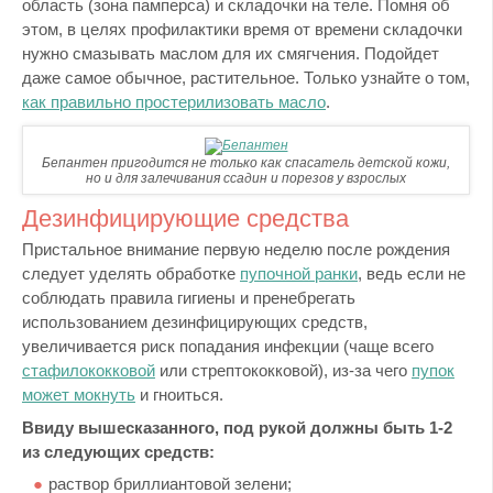
область (зона памперса) и складочки на теле. Помня об
этом, в целях профилактики время от времени складочки
нужно смазывать маслом для их смягчения. Подойдет
даже самое обычное, растительное. Только узнайте о том,
как правильно простерилизовать масло
.
Бепантен пригодится не только как спасатель детской кожи,
но и для залечивания ссадин и порезов у взрослых
Дезинфицирующие средства
Пристальное внимание первую неделю после рождения
следует уделять обработке
пупочной ранки
, ведь если не
соблюдать правила гигиены и пренебрегать
использованием дезинфицирующих средств,
увеличивается риск попадания инфекции (чаще всего
стафилококковой
или стрептококковой), из-за чего
пупок
может мокнуть
и гноиться.
Ввиду вышесказанного, под рукой должны быть 1-2
из следующих средств:
раствор бриллиантовой зелени;