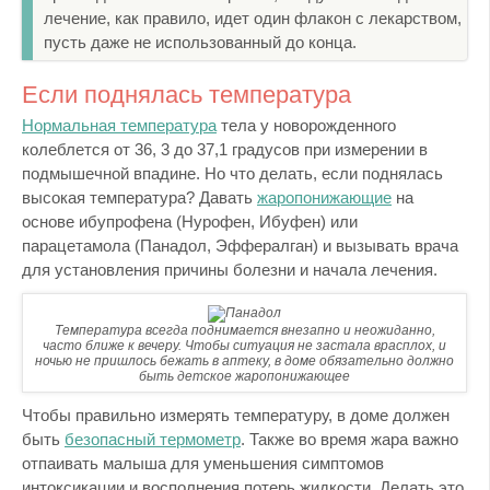
лечение, как правило, идет один флакон с лекарством,
пусть даже не использованный до конца.
Если поднялась температура
Нормальная температура
тела у новорожденного
колеблется от 36, 3 до 37,1 градусов при измерении в
подмышечной впадине. Но что делать, если поднялась
высокая температура? Давать
жаропонижающие
на
основе ибупрофена (Нурофен, Ибуфен) или
парацетамола (Панадол, Эффералган) и вызывать врача
для установления причины болезни и начала лечения.
Температура всегда поднимается внезапно и неожиданно,
часто ближе к вечеру. Чтобы ситуация не застала врасплох, и
ночью не пришлось бежать в аптеку, в доме обязательно должно
быть детское жаропонижающее
Чтобы правильно измерять температуру, в доме должен
быть
безопасный термометр
. Также во время жара важно
отпаивать малыша для уменьшения симптомов
интоксикации и восполнения потерь жидкости. Делать это