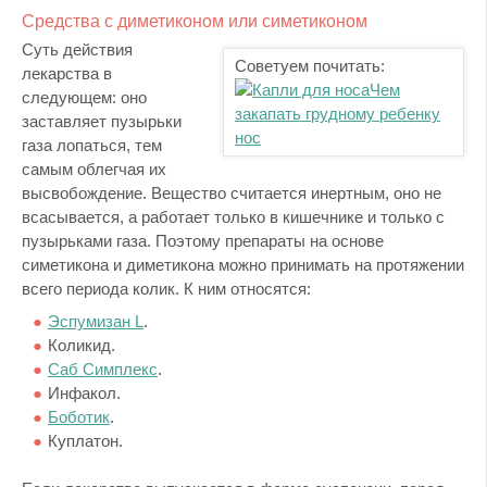
Средства с диметиконом или симетиконом
Суть действия
Советуем почитать:
лекарства в
Чем
следующем: оно
закапать грудному ребенку
заставляет пузырьки
нос
газа лопаться, тем
самым облегчая их
высвобождение. Вещество считается инертным, оно не
всасывается, а работает только в кишечнике и только с
пузырьками газа. Поэтому препараты на основе
симетикона и диметикона можно принимать на протяжении
всего периода колик. К ним относятся:
Эспумизан L
.
Коликид.
Саб Симплекс
.
Инфакол.
Боботик
.
Куплатон.