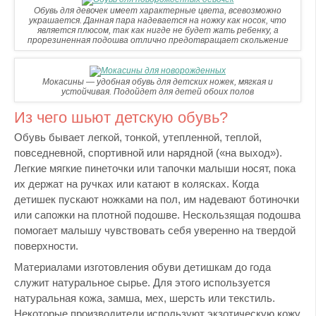
Обувь для девочек имеет характерные цвета, всевозможно
украшается. Данная пара надевается на ножку как носок, что
является плюсом, так как нигде не будет жать ребенку, а
прорезиненная подошва отлично предотвращает скольжение
Мокасины — удобная обувь для детских ножек, мягкая и
устойчивая. Подойдет для детей обоих полов
Из чего шьют детскую обувь?
Обувь бывает легкой, тонкой, утепленной, теплой,
повседневной, спортивной или нарядной («на выход»).
Легкие мягкие пинеточки или тапочки малыши носят, пока
их держат на ручках или катают в колясках. Когда
детишек пускают ножками на пол, им надевают ботиночки
или сапожки на плотной подошве. Нескользящая подошва
помогает малышу чувствовать себя уверенно на твердой
поверхности.
Материалами изготовления обуви детишкам до года
служит натуральное сырье. Для этого используется
натуральная кожа, замша, мех, шерсть или текстиль.
Некоторые производители используют экзотическую кожу