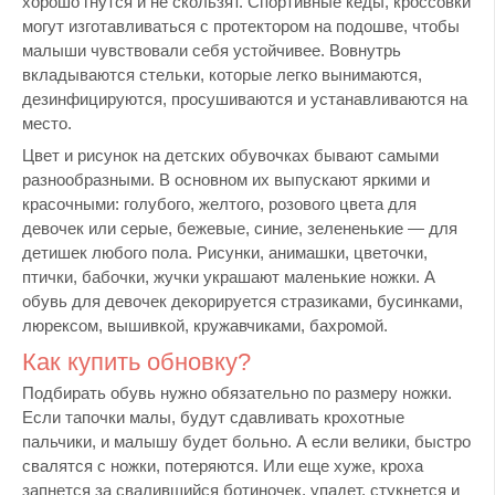
хорошо гнутся и не скользят. Спортивные кеды, кроссовки
могут изготавливаться с протектором на подошве, чтобы
малыши чувствовали себя устойчивее. Вовнутрь
вкладываются стельки, которые легко вынимаются,
дезинфицируются, просушиваются и устанавливаются на
место.
Цвет и рисунок на детских обувочках бывают самыми
разнообразными. В основном их выпускают яркими и
красочными: голубого, желтого, розового цвета для
девочек или серые, бежевые, синие, зелененькие — для
детишек любого пола. Рисунки, анимашки, цветочки,
птички, бабочки, жучки украшают маленькие ножки. А
обувь для девочек декорируется стразиками, бусинками,
люрексом, вышивкой, кружавчиками, бахромой.
Как купить обновку?
Подбирать обувь нужно обязательно по размеру ножки.
Если тапочки малы, будут сдавливать крохотные
пальчики, и малышу будет больно. А если велики, быстро
свалятся с ножки, потеряются. Или еще хуже, кроха
запнется за свалившийся ботиночек, упадет, стукнется и