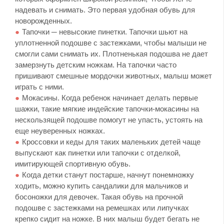
надевать и снимать. Это первая удобная обувь для
новорожденных.
Тапочки ─ невысокие пинетки. Тапочки шьют на
уплотненной подошве с застежками, чтобы малыши не
смогли сами снимать их. Плотненькая подошва не дает
замерзнуть детским ножкам. На тапочки часто
пришивают смешные мордочки животных, малыш может
играть с ними.
Мокасины. Когда ребенок начинает делать первые
шажки, такие мягкие индейские тапочки-мокасины на
нескользящей подошве помогут не упасть, устоять на
еще неуверенных ножках.
Кроссовки и кеды для таких маленьких детей чаще
выпускают как пинетки или тапочки с отделкой,
имитирующей спортивную обувь.
Когда детки станут постарше, начнут понемножку
ходить, можно купить сандалики для мальчиков и
босоножки для девочек. Такая обувь на прочной
подошве с застежками на ремешках или липучках
крепко сидит на ножке. В них малыш будет бегать не