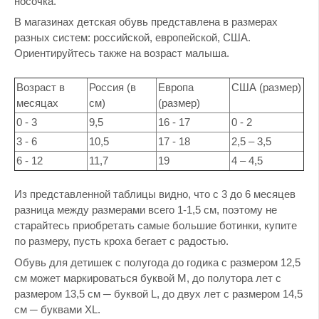
носочка.
В магазинах детская обувь представлена в размерах
разных систем: российской, европейской, США.
Ориентируйтесь также на возраст малыша.
Возраст в
Россия (в
Европа
США (размер)
месяцах
см)
(размер)
0 - 3
9,5
16 - 17
0 - 2
3 - 6
10,5
17 - 18
2,5 – 3,5
6 - 12
11,7
19
4 – 4,5
Из представленной таблицы видно, что с 3 до 6 месяцев
разница между размерами всего 1-1,5 см, поэтому не
старайтесь приобретать самые большие ботинки, купите
по размеру, пусть кроха бегает с радостью.
Обувь для детишек с полугода до годика с размером 12,5
см может маркироваться буквой М, до полутора лет с
размером 13,5 см ─ буквой L, до двух лет с размером 14,5
см ─ буквами XL.