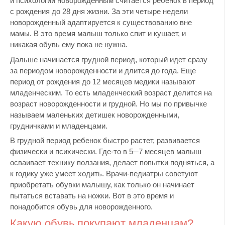
и психологии новорожденным считается ребенок в период
с рождения до 28 дня жизни. За эти четыре недели
новорожденный адаптируется к существованию вне
мамы. В это время малыш только спит и кушает, и
никакая обувь ему пока не нужна.
Дальше начинается грудной период, который идет сразу
за периодом новорожденности и длится до года. Еще
период от рождения до 12 месяцев медики называют
младенческим. То есть младенческий возраст делится на
возраст новорожденности и грудной. Но мы по привычке
называем маленьких детишек новорожденными,
грудничками и младенцами.
В грудной период ребенок быстро растет, развивается
физически и психически. Где-то в 5─7 месяцев малыш
осваивает технику ползания, делает попытки подняться, а
к годику уже умеет ходить. Врачи-педиатры советуют
приобретать обувки малышу, как только он начинает
пытаться вставать на ножки. Вот в это время и
понадобится обувь для новорожденного.
Какую обувь покупают младенцам?