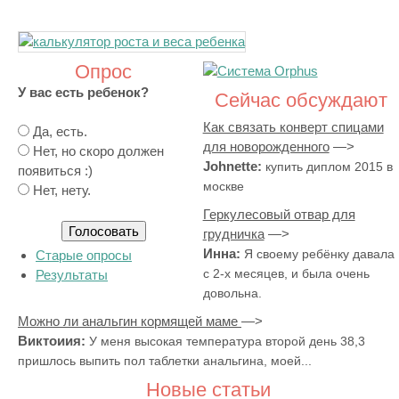
Опрос
У вас есть ребенок?
Сейчас обсуждают
Как связать конверт спицами
В
Да, есть.
для новорожденного
а
Нет, но скоро должен
Johnette:
купить диплом 2015 в
р
появиться :)
москве
и
Нет, нету.
а
Геркулесовый отвар для
н
грудничка
т
Инна:
Я своему ребёнку давала
Старые опросы
ы
с 2-х месяцев, и была очень
Результаты
довольна.
Можно ли анальгин кормящей маме
Виктоиия:
У меня высокая температура второй день 38,3
пришлось выпить пол таблетки анальгина, моей...
Новые статьи