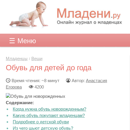
☰ Меню
Младенцы
Вещи
Обувь для детей до года
Время чтения: ~8 минут
Автор:
Анастасия
Егорова
4200
Содержание:
Когда нужна обувь новорожденным?
Какую обувь покупают младенцам?
Подробнее о детской обуви
Из чего шьют детскую обувь?