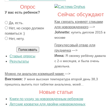
Опрос
У вас есть ребенок?
Сейчас обсуждают
Как связать конверт спицами
В
Да, есть.
для новорожденного
а
Нет, но скоро должен
Johnette:
купить диплом 2015 в
р
появиться :)
москве
и
Нет, нету.
а
Геркулесовый отвар для
н
грудничка
т
Инна:
Я своему ребёнку давала
Старые опросы
ы
с 2-х месяцев, и была очень
Результаты
довольна.
Можно ли анальгин кормящей маме
Виктоиия:
У меня высокая температура второй день 38,3
пришлось выпить пол таблетки анальгина, моей...
Новые статьи
Книги по уходу за новорожденным ребенком
Детские кроватки для двойни новорожденных