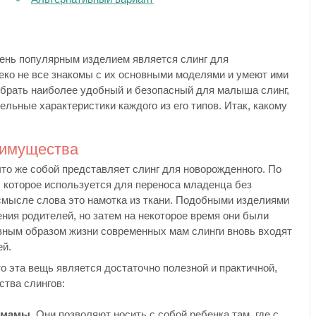
ень популярным изделием является слинг для
еко не все знакомы с их основными моделями и умеют ими
обрать наиболее удобный и безопасный для малыша слинг,
льные характеристики каждого из его типов. Итак, какому
реимущества
что же собой представляет слинг для новорожденного. По
, которое используется для переноса младенца без
смысле слова это намотка из ткани. Подобными изделиями
ия родителей, но затем на некоторое время они были
ивным образом жизни современных мам слинги вновь входят
ей.
то эта вещь является достаточно полезной и практичной,
тва слингов:
 мамы
. Они позволяют носить с собой ребенка там, где с