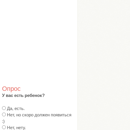
Опрос
У вас есть ребенок?
В
Да, есть.
а
Нет, но скоро должен появиться
р
:)
и
Нет, нету.