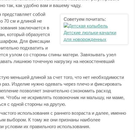
но так, как удобно вам и вашему чаду.
н представляет собой
Советуем почитать:
о 70 см и длиной не
льзования заключается в
Детские люльки-качалки
ан, который образуется
для новорожденных
 шарфом. Для фиксации
нительно подхватить и
ется узлом со стороны спины матери. Завязывать узел
давать лишнюю точечную нагрузку на неокостеневший
стую меньшей длиной за счет того, что нет необходимости
 раз. Изделие нужно одевать через плечо и фиксировать
репление позволяет значительно сэкономить расход
ия. Чтобы не искривлять позвоночник ни малышу, ни маме,
ся с одной стороны на другую.
частого использования с раннего возраста и далее, именно
ым выбором. К тому же они признаны наиболее
и условии их правильного использования.