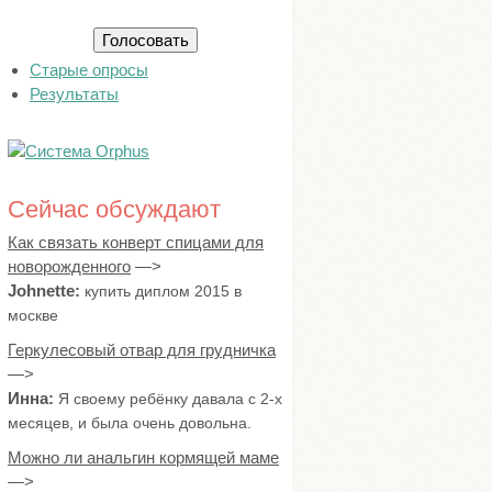
а
н
т
Старые опросы
ы
Результаты
Сейчас обсуждают
Как связать конверт спицами для
новорожденного
Johnette:
купить диплом 2015 в
москве
Геркулесовый отвар для грудничка
Инна:
Я своему ребёнку давала с 2-х
месяцев, и была очень довольна.
Можно ли анальгин кормящей маме