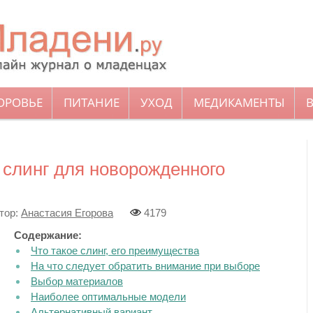
ОРОВЬЕ
ПИТАНИЕ
УХОД
МЕДИКАМЕНТЫ
 слинг для новорожденного
тор:
Анастасия Егорова
4179
Содержание:
Что такое слинг, его преимущества
На что следует обратить внимание при выборе
Выбор материалов
Наиболее оптимальные модели
Альтернативный вариант