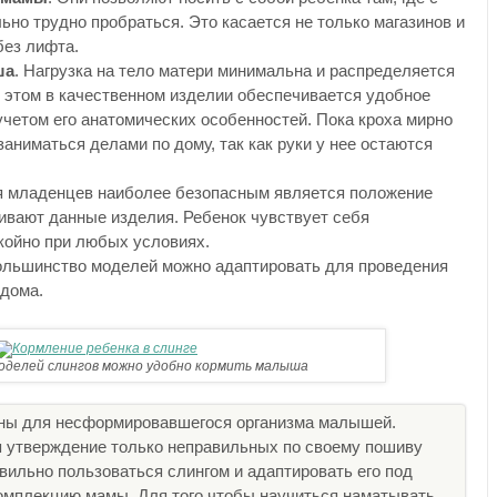
ьно трудно пробраться. Это касается не только магазинов и
без лифта.
ша
. Нагрузка на тело матери минимальна и распределяется
 этом в качественном изделии обеспечивается удобное
учетом его анатомических особенностей. Пока кроха мирно
заниматься делами по дому, так как руки у нее остаются
я младенцев наиболее безопасным является положение
чивают данные изделия. Ребенок чувствует себя
койно при любых условиях.
ольшинство моделей можно адаптировать для проведения
 дома.
оделей слингов можно удобно кормить малыша
дны для несформировавшегося организма малышей.
ся утверждение только неправильных по своему пошиву
вильно пользоваться слингом и адаптировать его под
комплекцию мамы. Для того чтобы научиться наматывать