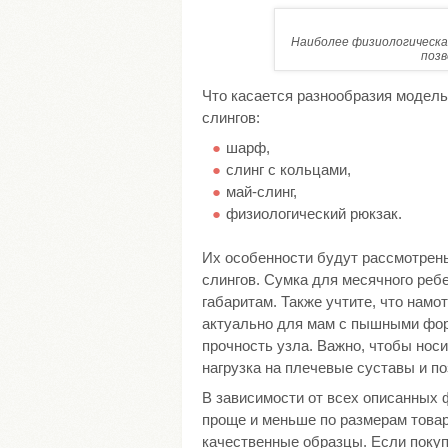
Наиболее физиологическая
позв
Что касается разнообразия модель
слингов:
шарф,
слинг с кольцами,
май-слинг,
физиологический рюкзак.
Их особенности будут рассмотрен
слингов. Сумка для месячного реб
габаритам. Также учтите, что намо
актуально для мам с пышными форм
прочность узла. Важно, чтобы нос
нагрузка на плечевые суставы и по
В зависимости от всех описанных 
проще и меньше по размерам товар,
качественные образцы. Если покуп