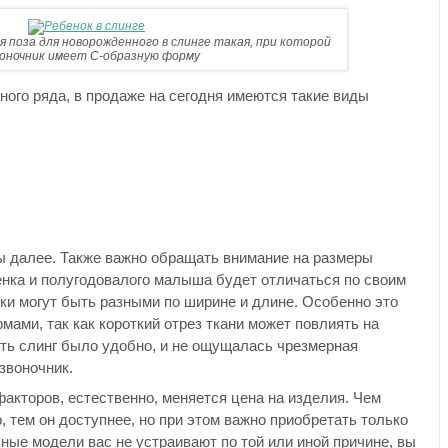
 поза для новорожденного в слинге такая, при которой
оночник имеет С-образную форму
ного ряда, в продаже на сегодня имеются такие виды
ы далее. Также важно обращать внимание на размеры
енка и полугодовалого малыша будет отличаться по своим
тки могут быть разными по ширине и длине. Особенно это
ами, так как короткий отрез ткани может повлиять на
ить слинг было удобно, и не ощущалась чрезмерная
звоночник.
факторов, естественно, меняется цена на изделия. Чем
 тем он доступнее, но при этом важно приобретать только
ные модели вас не устраивают по той или иной причине, вы