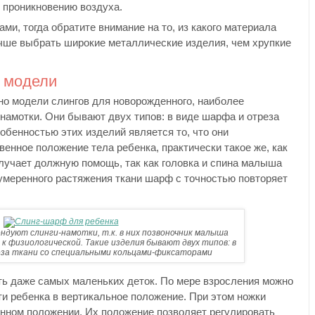
 проникновению воздуха.
ми, тогда обратите внимание на то, из какого материала
чше выбрать широкие металлические изделия, чем хрупкие
 модели
но модели слингов для новорожденного, наиболее
амотки. Они бывают двух типов: в виде шарфа и отреза
обенностью этих изделий является то, что они
енное положение тела ребенка, практически такое же, как
олучает должную помощь, так как головка и спина малыша
умеренного растяжения ткани шарф с точностью повторяет
дуют слинги-намотки, т.к. в них позвоночник малыша
 к физиологической. Такие изделия бывают двух типов: в
за ткани со специальными кольцами-фиксаторами
ь даже самых маленьких деток. По мере взросления можно
ти ребенка в вертикальное положение. При этом ножки
енном положении. Их положение позволяет регулировать