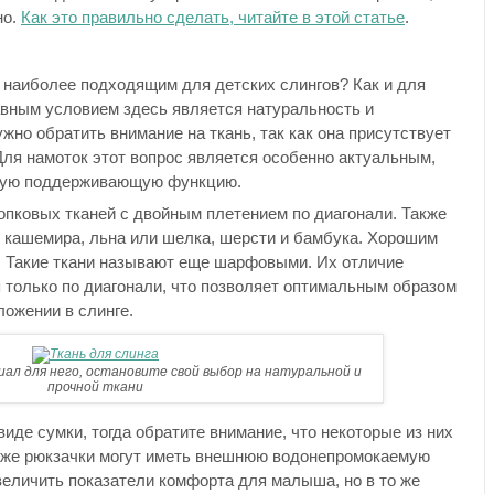
но.
Как это правильно сделать, читайте в этой статье
.
я наиболее подходящим для детских слингов? Как и для
авным условием здесь является натуральность и
жно обратить внимание на ткань, так как она присутствует
Для намоток этот вопрос является особенно актуальным,
вную поддерживающую функцию.
лопковых тканей с двойным плетением по диагонали. Также
 кашемира, льна или шелка, шерсти и бамбука. Хорошим
. Такие ткани называют еще шарфовыми. Их отличие
я только по диагонали, что позволяет оптимальным образом
ложении в слинге.
ал для него, остановите свой выбор на натуральной и
прочной ткани
иде сумки, тогда обратите внимание, что некоторые из них
кже рюкзачки могут иметь внешнюю водонепромокаемую
величить показатели комфорта для малыша, но в то же