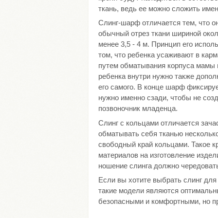
ткань, ведь ее можно сложить имен
Слинг-шарф отличается тем, что о
обычный отрез ткани шириной окол
менее 3,5 - 4 м. Принцип его испо
том, что ребенка усаживают в карм
путем обматывания корпуса мамы
ребенка внутри нужно также допол
его самого. В конце шарф фиксиру
нужно именно сзади, чтобы не соз
позвоночник младенца.
Слинг с кольцами отличается зача
обматывать себя тканью несколько
свободный край кольцами. Такое к
материалов на изготовление издел
ношение слинга должно чередовать
Если вы хотите выбрать слинг для 
такие модели являются оптимальн
безопасными и комфортными, но пр