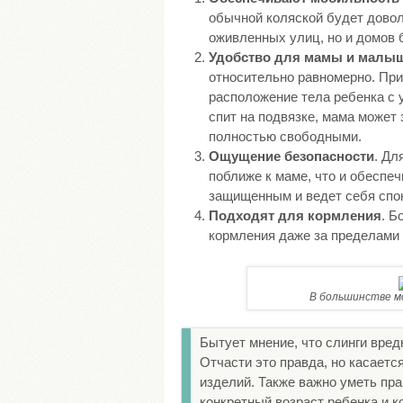
обычной коляской будет довол
оживленных улиц, но и домов 
Удобство для мамы и малы
относительно равномерно. При
расположение тела ребенка с 
спит на подвязке, мама может 
полностью свободными.
Ощущение безопасности
. Дл
поближе к маме, что и обеспе
защищенным и ведет себя спо
Подходят для кормления
. Б
кормления даже за пределами
В большинстве м
Бытует мнение, что слинги вре
Отчасти это правда, но касает
изделий. Также важно уметь пра
конкретный возраст ребенка и 