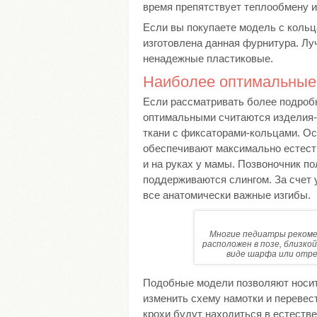
время препятствует теплообмену и
Если вы покупаете модель с кольца
изготовлена данная фурнитура. Лу
ненадежные пластиковые.
Наиболее оптимальные
Если рассматривать более подроб
оптимальными считаются изделия-н
ткани с фиксаторами-кольцами. Ос
обеспечивают максимально естеств
и на руках у мамы. Позвоночник п
поддерживаются слингом. За счет 
все анатомически важные изгибы.
Многие педиатры рекомен
расположен в позе, близкой
виде шарфа или отре
Подобные модели позволяют носит
изменить схему намотки и перевес
крохи будут находиться в естеств